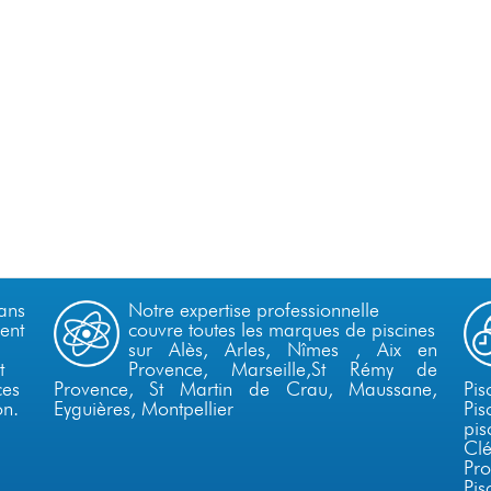
dans
Notre expertise professionnelle
ent
couvre toutes les marques de piscines
sur Alès,
Arles
,
Nîmes
,
Aix en
t
Provence
,
Marseille
,
St Rémy de
ces
Provence
, St Martin de Crau, Maussane,
Pi
on.
Eyguières,
Montpellier
Pis
pi
Clé
Pr
Pi