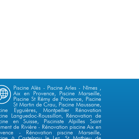
Piscine Alès
-
Piscine Arles
-
Nîmes
,
Aix en Provence
, Piscine
Marseille
,
Piscine St Rémy de Provence,
Piscine
St Martin de Crau, Piscine Maussane,
scine Eyguières,
Montpellier
Rénovation
cine Languedoc-Roussillon
,
Rénovation de
scine en Suisse
,
Pisciniste Alpilles
Saint
ment de Rivière
-
Rénovation piscine Aix en
ovence
-
Rénovation piscine Marseille
,
scine à Castelnau le Lez, St Mathieu de