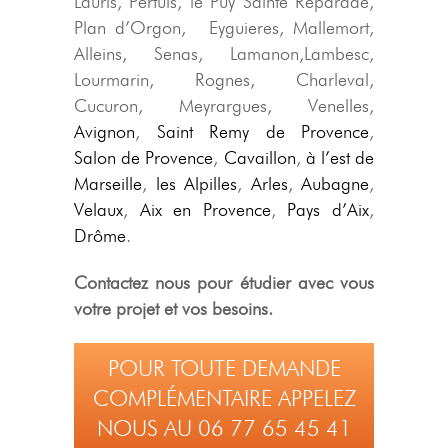
Lauris, Pertuis, le Puy Sainte Reparade,
Plan d’Orgon, Eyguieres, Mallemort,
Alleins, Senas, Lamanon,Lambesc,
Lourmarin, Rognes, Charleval,
Cucuron, Meyrargues, Venelles,
Avignon
,
Saint Remy de Provence
,
Salon de Provence
,
Cavaillon
,
à l’est de
Marseille
,
les Alpilles
,
Arles
,
Aubagne
,
Velaux
,
Aix en Provence
,
Pays d’Aix
,
Drôme
.
Contactez nous pour étudier avec vous
votre projet et vos besoins.
POUR TOUTE DEMANDE
COMPLÉMENTAIRE APPELEZ
NOUS AU 06 77 65 45 41