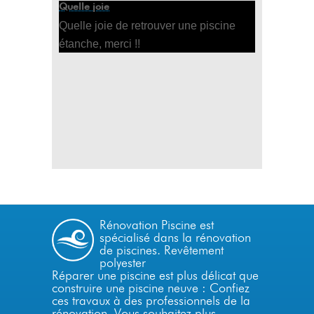
Quelle joie
Quelle joie de retrouver une piscine
étanche, merci !!
Rénovation Piscine est
spécialisé dans la
rénovation
de piscines.
Revêtement
polyester
Réparer une piscine est plus délicat que
construire une piscine neuve : Confiez
ces travaux à des professionnels de la
rénovation. Vous souhaitez plus